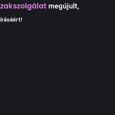
Szakszolgálat
megújult,
írásáért!