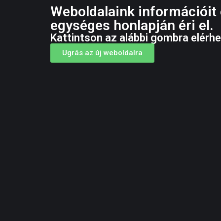
Weboldalaink információit
egységes honlapján éri el.
Kattintson az alábbi gombra elérhe
Ugrás az új weboldalra